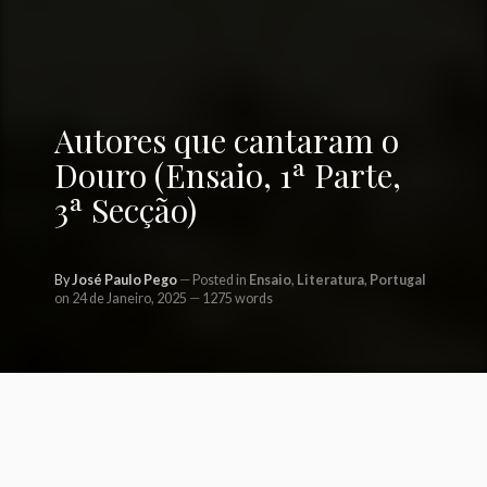
Autores que cantaram o
Douro (Ensaio, 1ª Parte,
3ª Secção)
By
José Paulo Pego
Posted in
Ensaio
,
Literatura
,
Portugal
on 24 de Janeiro, 2025
1275 words