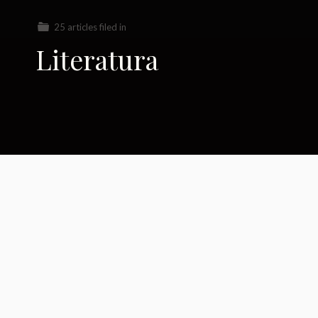
25 articles filed in
Literatura
A Luz Breve das Rosas
de Teresa Alvarez (
Recensão)