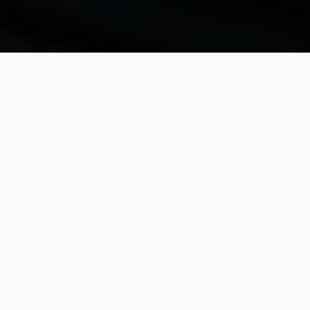
Homenagem a Isabel
Ary dos Santos
Isabel Ary dos Santos Nasce em
Lisboa a 9 de Março de 1940, de seu
nome Maria Isabel Pereira Ary dos
Santos, na freguesia de São