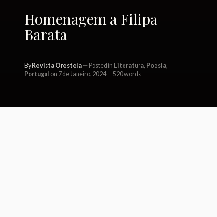
Homenagem a Filipa
Barata
By
Revista Oresteia
Posted in
Literatura
,
Poesia
,
Portugal
on 7 de Janeiro, 2024
520 words
Filipa Andrea Barata nasceu em 21
de Janeiro de 1981. Era quarta-feira
e o sol brilhou em Lisboa.
Viveu quase sempre em Santa Iria