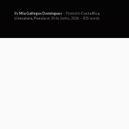
By
Mía Gallegos Domíngues
Posted in
Costa Rica
,
Literatura
,
Poesia
on 30 de Junho, 2026
835 words
LA PRESENCIA
Era la infancia y yo tenía un jardín
secreto,
me perdía entre el murmullo y el
canto del viento.
A veces había sol