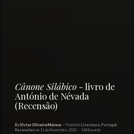
Cânone Silábico
- livro de
António de Névada
(Recensão)
By
Victor Oliveira Mateus
Posted in
Literatura
,
Portugal
,
Recensões
on 11 de Novembro, 2025
1458 words