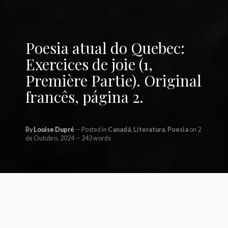
Poesia atual do Quebec:
Exercices de joie (1,
Première Partie). Original
francês, página 2.
By
Louise Dupré
Posted in
Canadá
,
Literatura
,
Poesia
on 2
de Outubro, 2024
243 words