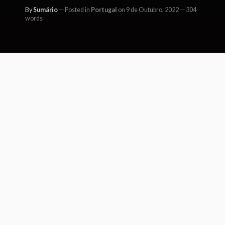
By
Sumário
Posted in
Portugal
on 9 de Outubro, 2022
304
words
Oresteia, Revista de Literatura,
Filosofia, Ciências Sociais e
Artes. Publicação semestral, Nº 9,
outubro de 2022: Lisboa, ISSN
2184-8831.