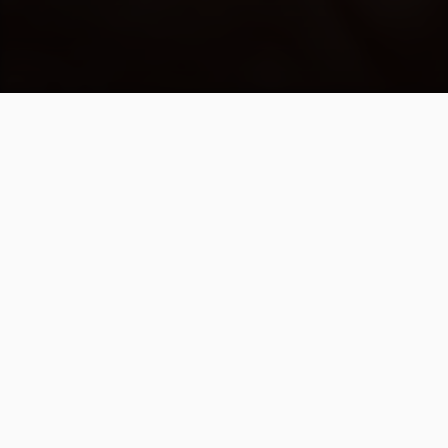
Poesia lírica e crítica
literária (ensaio)
Insônia Tenho a impressão de que
desenvolvemos no Brasil uma
espécie de aversão à lírica. João