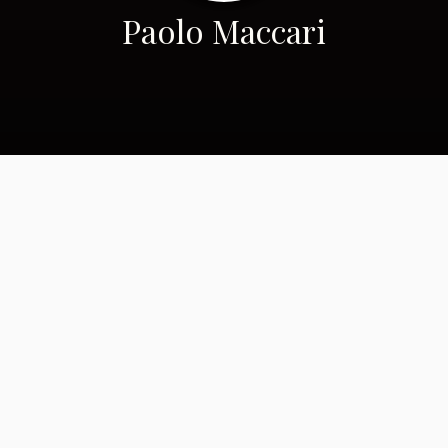
Paolo Maccari
Poesia italiana atual
(versão trilingue)
Feast of friends Si sono