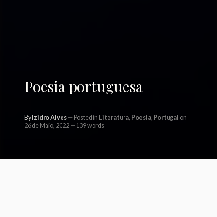
Poesia portuguesa
By
Izidro Alves
Posted in
Literatura
,
Poesia
,
Portugal
on
26 de Maio, 2022
139 words
SÁBADO À TARDE