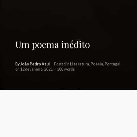
Um poema inédito
By
João Pedro Azul
Posted in
Literatura
,
Poesia
,
Portugal
on 12 de Janeiro, 2021
108 words
//
Posso parecer modesto no querer