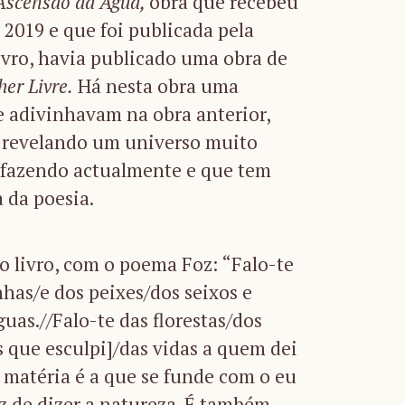
Ascensão da Água,
obra que recebeu
2019 e que foi publicada pela
livro, havia publicado uma obra de
er Livre.
Há nesta obra uma
e adivinhavam na obra anterior,
 revelando um universo muito
i fazendo actualmente e que tem
 da poesia.
 livro, com o poema Foz: “Falo-te
has/e dos peixes/dos seixos e
as.//Falo-te das florestas/dos
 que esculpi]/das vidas a quem dei
da matéria é a que se funde com o eu
z de dizer a natureza. É também