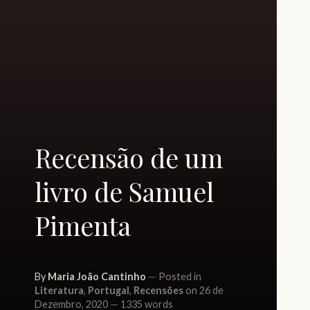
Recensão de um
livro de Samuel
Pimenta
By
Maria João Cantinho
Posted in
Literatura
,
Portugal
,
Recensões
on 26 de
Dezembro, 2020
1335 words